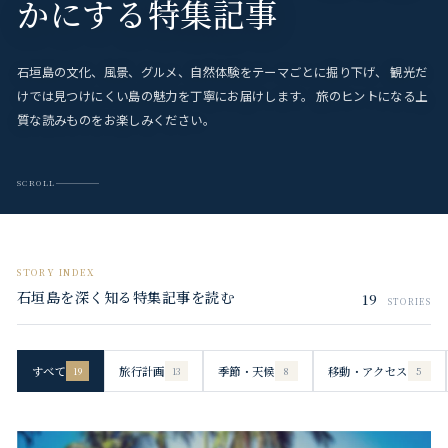
かにする特集記事
石垣島の文化、風景、グルメ、自然体験をテーマごとに掘り下げ、
観光だ
けでは見つけにくい島の魅力を丁寧にお届けします。
旅のヒントになる上
質な読みものをお楽しみください。
SCROLL
STORY INDEX
石垣島を深く知る特集記事を読む
19
STORIES
すべて
旅行計画
季節・天候
移動・アクセス
19
13
8
5