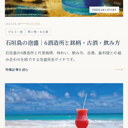
ISHIGAKI STORY
2024.04.28
FEATURE
グルメ・夜
買い物・お土産
石垣島の泡盛｜6酒造所と銘柄・古酒・飲み方
石垣島の6酒造所と代表銘柄、味わい、飲み方、古酒、島料理との組
み合わせを紹介する泡盛完全ガイドです。
特集記事を読む
19