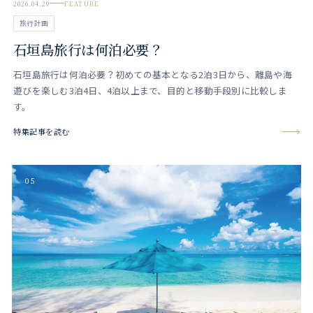
2026.04.29
FEATURE
旅行計画
石垣島旅行は何泊必要？
石垣島旅行は何泊必要？初めての基本となる2泊3日から、離島や海
遊びを楽しむ3泊4日、4泊以上まで、目的と移動手段別に比較しま
す。
特集記事を読む
05