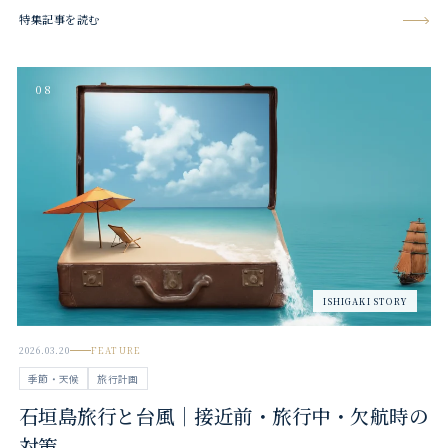
特集記事を読む
08
ISHIGAKI STORY
2026.03.20
FEATURE
季節・天候
旅行計画
石垣島旅行と台風｜接近前・旅行中・欠航時の
対策