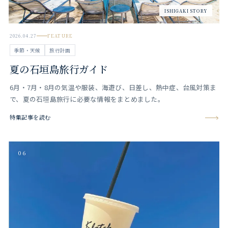
ISHIGAKI STORY
2026.04.27
FEATURE
季節・天候
旅行計画
夏の石垣島旅行ガイド
6月・7月・8月の気温や服装、海遊び、日差し、熱中症、台風対策ま
で、夏の石垣島旅行に必要な情報をまとめました。
特集記事を読む
06