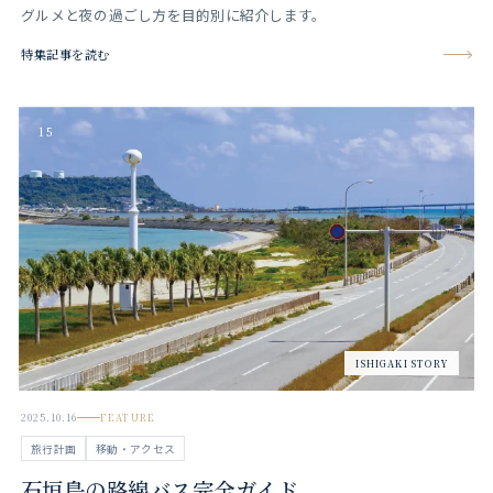
グルメと夜の過ごし方を目的別に紹介します。
特集記事を読む
15
ISHIGAKI STORY
2025.10.16
FEATURE
旅行計画
移動・アクセス
石垣島の路線バス完全ガイド