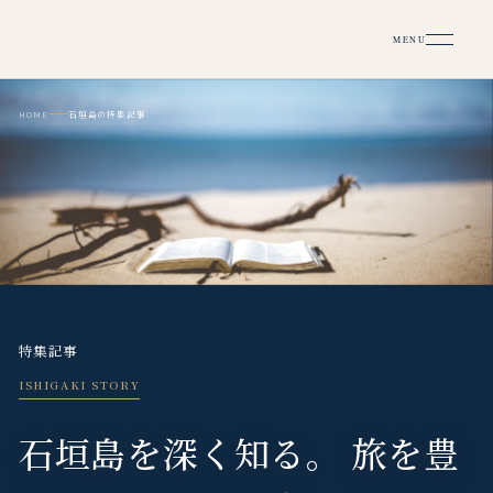
MENU
いしがき、なび。
HOME
石垣島の特集記事
特集記事
ISHIGAKI STORY
石垣島を深く知る。
旅を豊