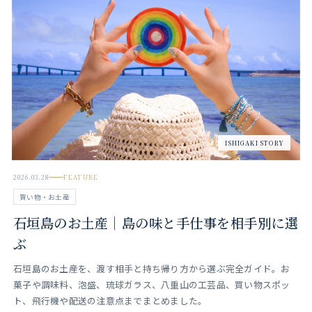
ISHIGAKI STORY
2026.03.28
FEATURE
買い物・お土産
石垣島のお土産｜島の味と手仕事を相手別に選
ぶ
石垣島のお土産を、渡す相手と持ち帰り方から選ぶ完全ガイド。お
菓子や調味料、泡盛、琉球ガラス、八重山の工芸品、買い物スポッ
ト、飛行機や配送の注意点までまとめました。